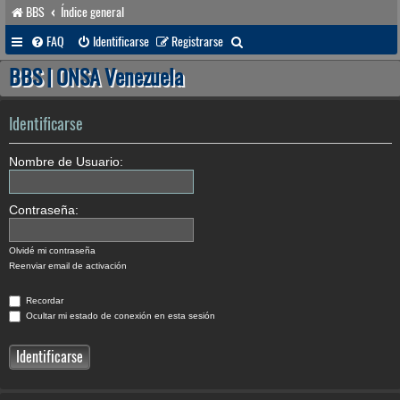
BBS
Índice general
B
FAQ
Identificarse
Registrarse
u
BBS | ONSA Venezuela
s
c
Identificarse
a
Nombre de Usuario:
r
Contraseña:
Olvidé mi contraseña
Reenviar email de activación
Recordar
Ocultar mi estado de conexión en esta sesión