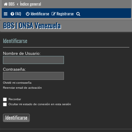
BBS
Índice general
B
FAQ
Identificarse
Registrarse
u
BBS | ONSA Venezuela
s
c
Identificarse
a
Nombre de Usuario:
r
Contraseña:
Olvidé mi contraseña
Reenviar email de activación
Recordar
Ocultar mi estado de conexión en esta sesión