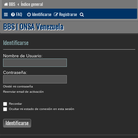
BBS
Índice general
B
FAQ
Identificarse
Registrarse
u
BBS | ONSA Venezuela
s
c
Identificarse
a
Nombre de Usuario:
r
Contraseña:
Olvidé mi contraseña
Reenviar email de activación
Recordar
Ocultar mi estado de conexión en esta sesión