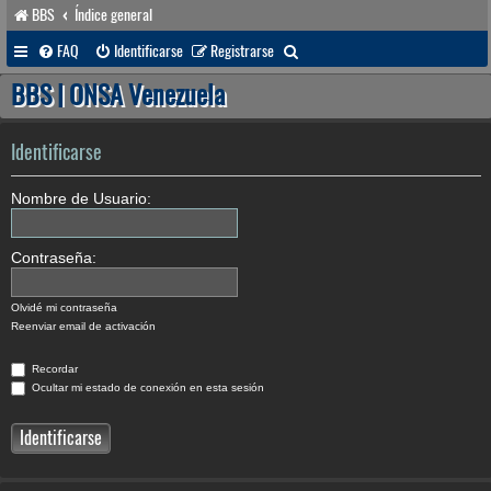
BBS
Índice general
B
FAQ
Identificarse
Registrarse
u
BBS | ONSA Venezuela
s
c
Identificarse
a
Nombre de Usuario:
r
Contraseña:
Olvidé mi contraseña
Reenviar email de activación
Recordar
Ocultar mi estado de conexión en esta sesión