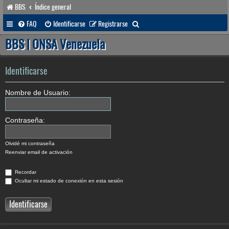
BBS
Índice general
B
FAQ
Identificarse
Registrarse
u
BBS | ONSA Venezuela
s
c
Identificarse
a
Nombre de Usuario:
r
Contraseña:
Olvidé mi contraseña
Reenviar email de activación
Recordar
Ocultar mi estado de conexión en esta sesión