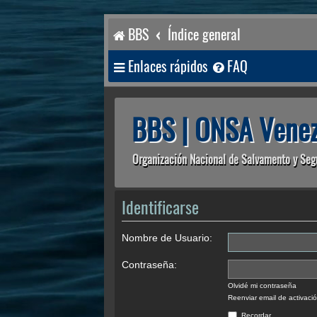
BBS
Índice general
Enlaces rápidos
FAQ
BBS | ONSA Venez
Organización Nacional de Salvamento y Seg
Identificarse
Nombre de Usuario:
Contraseña:
Olvidé mi contraseña
Reenviar email de activaci
Recordar