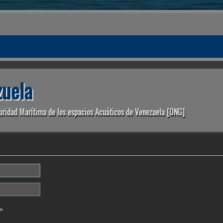
uela
uridad Marítima de los espacios Acuáticos de Venezuela [ONG]
ón