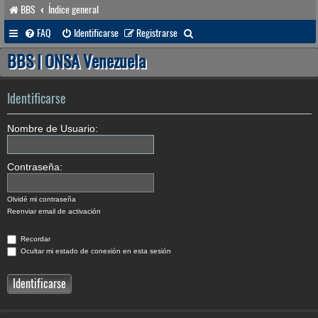
BBS
Índice general
B
FAQ
Identificarse
Registrarse
u
BBS | ONSA Venezuela
s
c
Identificarse
a
Nombre de Usuario:
r
Contraseña:
Olvidé mi contraseña
Reenviar email de activación
Recordar
Ocultar mi estado de conexión en esta sesión