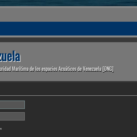
uela
uridad Marítima de los espacios Acuáticos de Venezuela [ONG]
ón