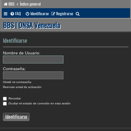
BBS
Índice general
B
FAQ
Identificarse
Registrarse
u
BBS | ONSA Venezuela
s
c
Identificarse
a
Nombre de Usuario:
r
Contraseña:
Olvidé mi contraseña
Reenviar email de activación
Recordar
Ocultar mi estado de conexión en esta sesión