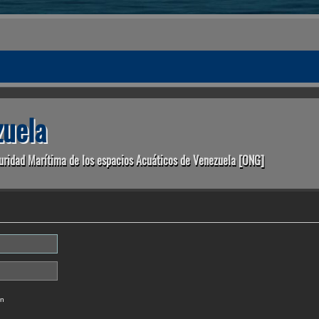
uela
uridad Marítima de los espacios Acuáticos de Venezuela [ONG]
ón