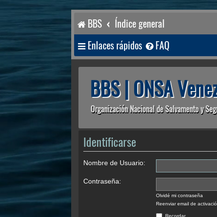
BBS
Índice general
Enlaces rápidos
FAQ
BBS | ONSA Venez
Organización Nacional de Salvamento y Seg
Identificarse
Nombre de Usuario:
Contraseña:
Olvidé mi contraseña
Reenviar email de activaci
Recordar