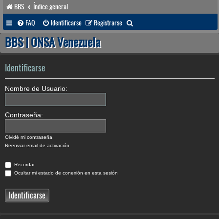
BBS
Índice general
B
FAQ
Identificarse
Registrarse
u
BBS | ONSA Venezuela
s
c
Identificarse
a
Nombre de Usuario:
r
Contraseña:
Olvidé mi contraseña
Reenviar email de activación
Recordar
Ocultar mi estado de conexión en esta sesión