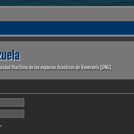
uela
uridad Marítima de los espacios Acuáticos de Venezuela [ONG]
ón