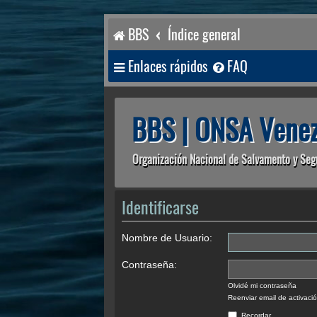
BBS
Índice general
Enlaces rápidos
FAQ
BBS | ONSA Venez
Organización Nacional de Salvamento y Seg
Identificarse
Nombre de Usuario:
Contraseña:
Olvidé mi contraseña
Reenviar email de activaci
Recordar