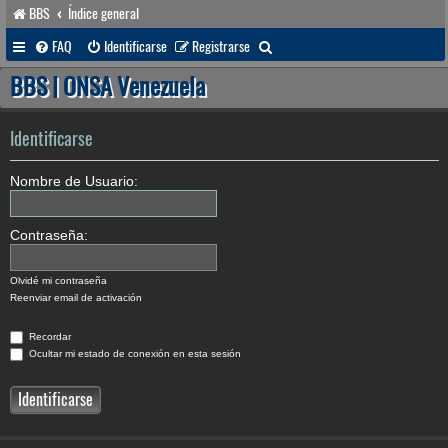
BBS
Índice general
B
FAQ
Identificarse
Registrarse
u
BBS | ONSA Venezuela
s
c
Identificarse
a
Nombre de Usuario:
r
Contraseña:
Olvidé mi contraseña
Reenviar email de activación
Recordar
Ocultar mi estado de conexión en esta sesión