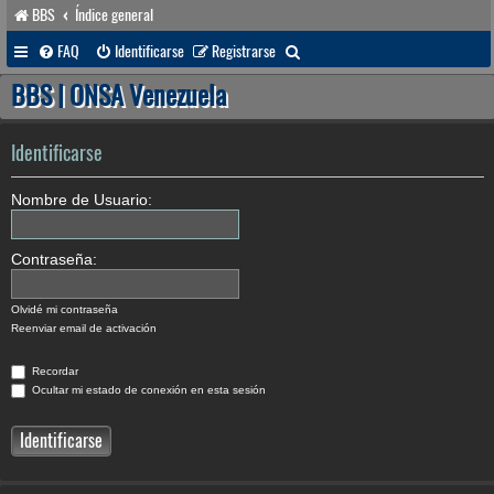
BBS
Índice general
B
FAQ
Identificarse
Registrarse
u
BBS | ONSA Venezuela
s
c
Identificarse
a
Nombre de Usuario:
r
Contraseña:
Olvidé mi contraseña
Reenviar email de activación
Recordar
Ocultar mi estado de conexión en esta sesión