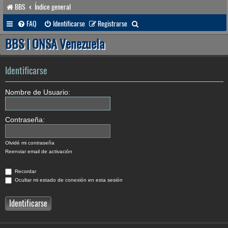
BBS
Índice general
B
FAQ
Identificarse
Registrarse
u
BBS | ONSA Venezuela
s
c
Identificarse
a
Nombre de Usuario:
r
Contraseña:
Olvidé mi contraseña
Reenviar email de activación
Recordar
Ocultar mi estado de conexión en esta sesión