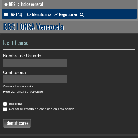
BBS
Índice general
B
FAQ
Identificarse
Registrarse
u
BBS | ONSA Venezuela
s
c
Identificarse
a
Nombre de Usuario:
r
Contraseña:
Olvidé mi contraseña
Reenviar email de activación
Recordar
Ocultar mi estado de conexión en esta sesión