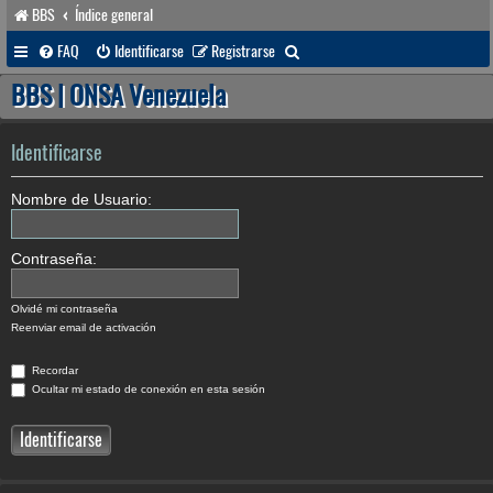
BBS
Índice general
B
FAQ
Identificarse
Registrarse
u
BBS | ONSA Venezuela
s
c
Identificarse
a
Nombre de Usuario:
r
Contraseña:
Olvidé mi contraseña
Reenviar email de activación
Recordar
Ocultar mi estado de conexión en esta sesión