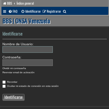
BBS
Índice general
B
FAQ
Identificarse
Registrarse
u
BBS | ONSA Venezuela
s
c
Identificarse
a
Nombre de Usuario:
r
Contraseña:
Olvidé mi contraseña
Reenviar email de activación
Recordar
Ocultar mi estado de conexión en esta sesión