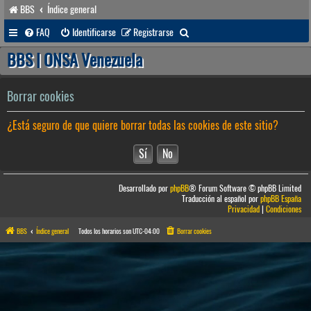
BBS
Índice general
B
FAQ
Identificarse
Registrarse
u
BBS | ONSA Venezuela
s
c
Borrar cookies
a
¿Está seguro de que quiere borrar todas las cookies de este sitio?
r
Desarrollado por
phpBB
® Forum Software © phpBB Limited
Traducción al español por
phpBB España
Privacidad
|
Condiciones
BBS
Índice general
Todos los horarios son
UTC-04:00
Borrar cookies