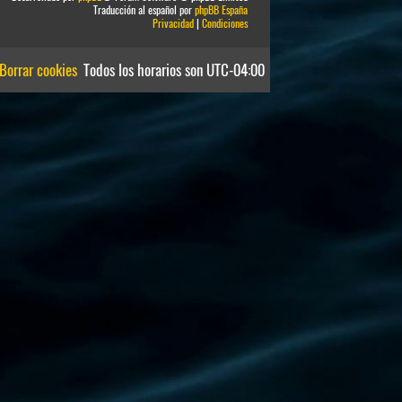
Traducción al español por
phpBB España
Privacidad
|
Condiciones
Borrar cookies
Todos los horarios son
UTC-04:00