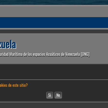
uela
uridad Marítima de los espacios Acuáticos de Venezuela [ONG]
okies de este sitio?