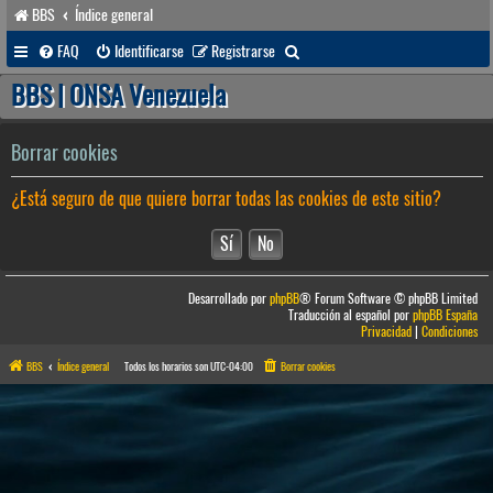
BBS
Índice general
B
FAQ
Identificarse
Registrarse
u
BBS | ONSA Venezuela
s
c
Borrar cookies
a
¿Está seguro de que quiere borrar todas las cookies de este sitio?
r
Desarrollado por
phpBB
® Forum Software © phpBB Limited
Traducción al español por
phpBB España
Privacidad
|
Condiciones
BBS
Índice general
Todos los horarios son
UTC-04:00
Borrar cookies