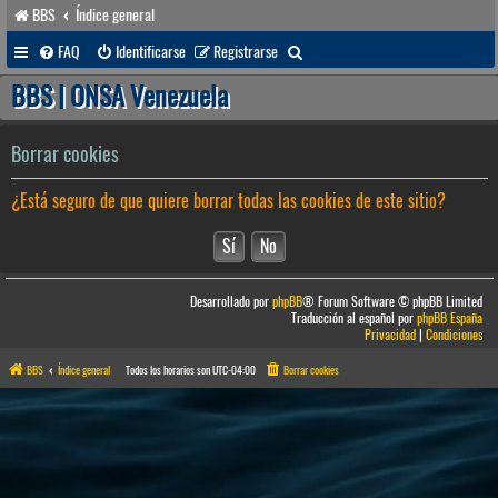
BBS
Índice general
B
FAQ
Identificarse
Registrarse
u
BBS | ONSA Venezuela
s
c
Borrar cookies
a
¿Está seguro de que quiere borrar todas las cookies de este sitio?
r
Desarrollado por
phpBB
® Forum Software © phpBB Limited
Traducción al español por
phpBB España
Privacidad
|
Condiciones
BBS
Índice general
Todos los horarios son
UTC-04:00
Borrar cookies