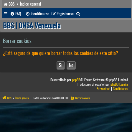
BBS
Índice general
B
FAQ
Identificarse
Registrarse
u
BBS | ONSA Venezuela
s
c
Borrar cookies
a
¿Está seguro de que quiere borrar todas las cookies de este sitio?
r
Desarrollado por
phpBB
® Forum Software © phpBB Limited
Traducción al español por
phpBB España
Privacidad
|
Condiciones
BBS
Índice general
Todos los horarios son
UTC-04:00
Borrar cookies