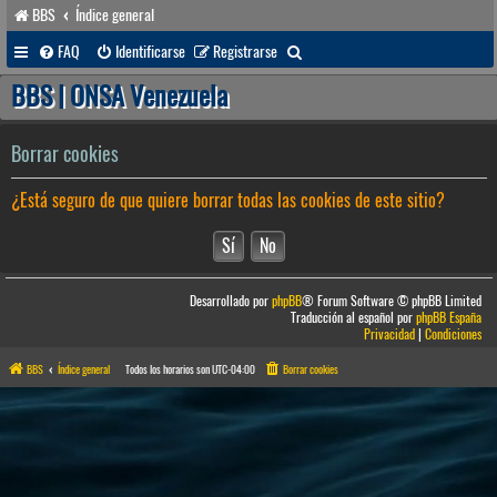
BBS
Índice general
B
FAQ
Identificarse
Registrarse
u
BBS | ONSA Venezuela
s
c
Borrar cookies
a
¿Está seguro de que quiere borrar todas las cookies de este sitio?
r
Desarrollado por
phpBB
® Forum Software © phpBB Limited
Traducción al español por
phpBB España
Privacidad
|
Condiciones
BBS
Índice general
Todos los horarios son
UTC-04:00
Borrar cookies