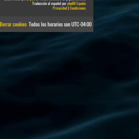
Traducción al español por
phpBB España
Privacidad
|
Condiciones
Borrar cookies
Todos los horarios son
UTC-04:00