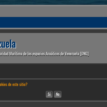
uela
uridad Marítima de los espacios Acuáticos de Venezuela [ONG]
okies de este sitio?