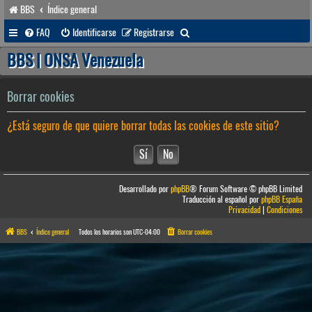
BBS
Índice general
B
FAQ
Identificarse
Registrarse
u
BBS | ONSA Venezuela
s
c
Borrar cookies
a
¿Está seguro de que quiere borrar todas las cookies de este sitio?
r
Desarrollado por
phpBB
® Forum Software © phpBB Limited
Traducción al español por
phpBB España
Privacidad
|
Condiciones
BBS
Índice general
Todos los horarios son
UTC-04:00
Borrar cookies