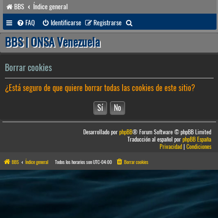
BBS
Índice general
B
FAQ
Identificarse
Registrarse
u
BBS | ONSA Venezuela
s
c
Borrar cookies
a
¿Está seguro de que quiere borrar todas las cookies de este sitio?
r
Desarrollado por
phpBB
® Forum Software © phpBB Limited
Traducción al español por
phpBB España
Privacidad
|
Condiciones
BBS
Índice general
Todos los horarios son
UTC-04:00
Borrar cookies