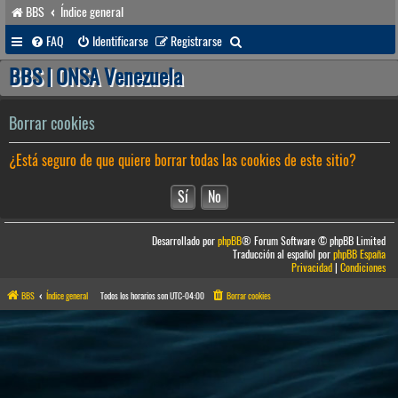
BBS
Índice general
B
FAQ
Identificarse
Registrarse
u
BBS | ONSA Venezuela
s
c
Borrar cookies
a
¿Está seguro de que quiere borrar todas las cookies de este sitio?
r
Desarrollado por
phpBB
® Forum Software © phpBB Limited
Traducción al español por
phpBB España
Privacidad
|
Condiciones
BBS
Índice general
Todos los horarios son
UTC-04:00
Borrar cookies