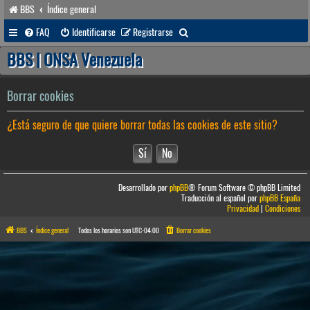
BBS
Índice general
B
FAQ
Identificarse
Registrarse
u
BBS | ONSA Venezuela
s
c
Borrar cookies
a
¿Está seguro de que quiere borrar todas las cookies de este sitio?
r
Desarrollado por
phpBB
® Forum Software © phpBB Limited
Traducción al español por
phpBB España
Privacidad
|
Condiciones
BBS
Índice general
Todos los horarios son
UTC-04:00
Borrar cookies