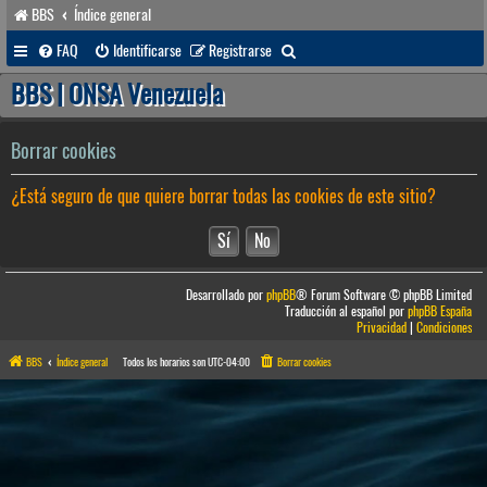
BBS
Índice general
B
FAQ
Identificarse
Registrarse
u
BBS | ONSA Venezuela
s
c
Borrar cookies
a
¿Está seguro de que quiere borrar todas las cookies de este sitio?
r
Desarrollado por
phpBB
® Forum Software © phpBB Limited
Traducción al español por
phpBB España
Privacidad
|
Condiciones
BBS
Índice general
Todos los horarios son
UTC-04:00
Borrar cookies