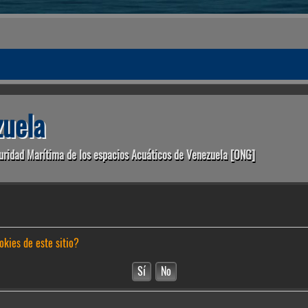
uela
uridad Marítima de los espacios Acuáticos de Venezuela [ONG]
okies de este sitio?