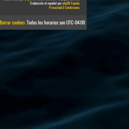
Traducción al español por
phpBB España
Privacidad
|
Condiciones
Borrar cookies
Todos los horarios son
UTC-04:00