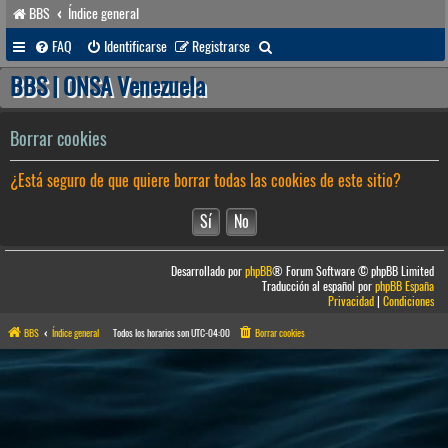
BBS
Índice general
B
FAQ
Identificarse
Registrarse
u
BBS | ONSA Venezuela
s
c
Borrar cookies
a
¿Está seguro de que quiere borrar todas las cookies de este sitio?
r
Desarrollado por
phpBB
® Forum Software © phpBB Limited
Traducción al español por
phpBB España
Privacidad
|
Condiciones
BBS
Índice general
Todos los horarios son
UTC-04:00
Borrar cookies