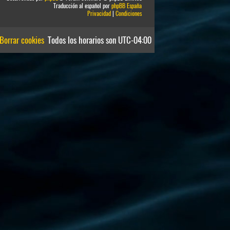
Traducción al español por
phpBB España
Privacidad
|
Condiciones
Borrar cookies
Todos los horarios son
UTC-04:00