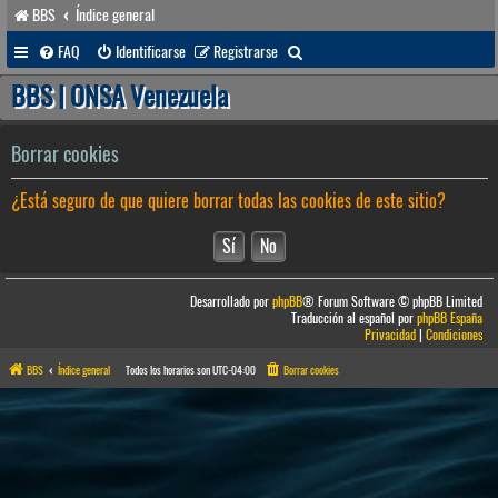
BBS
Índice general
B
FAQ
Identificarse
Registrarse
u
BBS | ONSA Venezuela
s
c
Borrar cookies
a
¿Está seguro de que quiere borrar todas las cookies de este sitio?
r
Desarrollado por
phpBB
® Forum Software © phpBB Limited
Traducción al español por
phpBB España
Privacidad
|
Condiciones
BBS
Índice general
Todos los horarios son
UTC-04:00
Borrar cookies