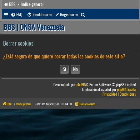
BBS
Índice general
B
FAQ
Identificarse
Registrarse
u
BBS | ONSA Venezuela
s
c
Borrar cookies
a
¿Está seguro de que quiere borrar todas las cookies de este sitio?
r
Desarrollado por
phpBB
® Forum Software © phpBB Limited
Traducción al español por
phpBB España
Privacidad
|
Condiciones
BBS
Índice general
Todos los horarios son
UTC-04:00
Borrar cookies