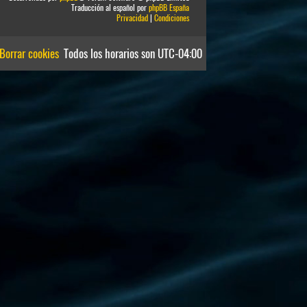
Traducción al español por
phpBB España
Privacidad
|
Condiciones
Borrar cookies
Todos los horarios son
UTC-04:00