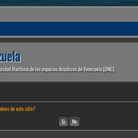
uela
uridad Marítima de los espacios Acuáticos de Venezuela [ONG]
okies de este sitio?