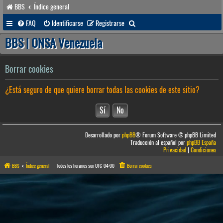
BBS
Índice general
B
FAQ
Identificarse
Registrarse
u
BBS | ONSA Venezuela
s
c
Borrar cookies
a
¿Está seguro de que quiere borrar todas las cookies de este sitio?
r
Desarrollado por
phpBB
® Forum Software © phpBB Limited
Traducción al español por
phpBB España
Privacidad
|
Condiciones
BBS
Índice general
Todos los horarios son
UTC-04:00
Borrar cookies