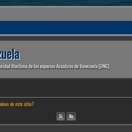
uela
uridad Marítima de los espacios Acuáticos de Venezuela [ONG]
okies de este sitio?