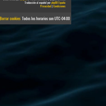
Traducción al español por
phpBB España
Privacidad
|
Condiciones
Borrar cookies
Todos los horarios son
UTC-04:00