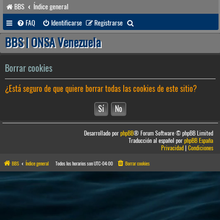
BBS
Índice general
B
FAQ
Identificarse
Registrarse
u
BBS | ONSA Venezuela
s
c
Borrar cookies
a
¿Está seguro de que quiere borrar todas las cookies de este sitio?
r
Desarrollado por
phpBB
® Forum Software © phpBB Limited
Traducción al español por
phpBB España
Privacidad
|
Condiciones
BBS
Índice general
Todos los horarios son
UTC-04:00
Borrar cookies