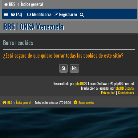
BBS
Índice general
B
FAQ
Identificarse
Registrarse
u
BBS | ONSA Venezuela
s
c
Borrar cookies
a
¿Está seguro de que quiere borrar todas las cookies de este sitio?
r
Desarrollado por
phpBB
® Forum Software © phpBB Limited
Traducción al español por
phpBB España
Privacidad
|
Condiciones
BBS
Índice general
Todos los horarios son
UTC-04:00
Borrar cookies