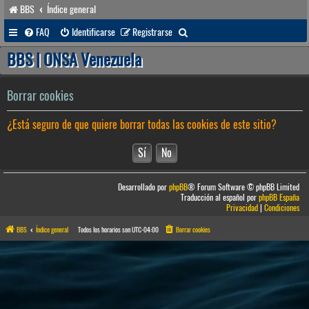
BBS
Índice general
B
FAQ
Identificarse
Registrarse
u
BBS | ONSA Venezuela
s
c
Borrar cookies
a
¿Está seguro de que quiere borrar todas las cookies de este sitio?
r
Desarrollado por
phpBB
® Forum Software © phpBB Limited
Traducción al español por
phpBB España
Privacidad
|
Condiciones
BBS
Índice general
Todos los horarios son
UTC-04:00
Borrar cookies