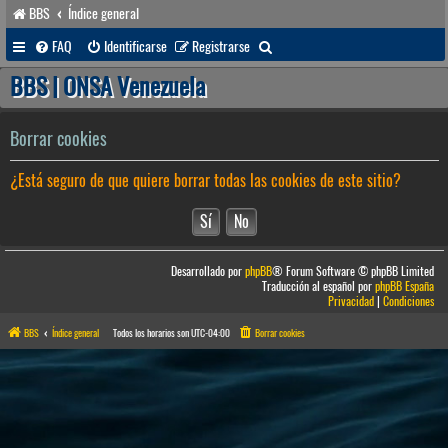
BBS
Índice general
B
FAQ
Identificarse
Registrarse
u
BBS | ONSA Venezuela
s
c
Borrar cookies
a
¿Está seguro de que quiere borrar todas las cookies de este sitio?
r
Desarrollado por
phpBB
® Forum Software © phpBB Limited
Traducción al español por
phpBB España
Privacidad
|
Condiciones
BBS
Índice general
Todos los horarios son
UTC-04:00
Borrar cookies