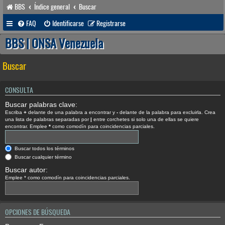
BBS
Índice general
Buscar
FAQ
Identificarse
Registrarse
BBS | ONSA Venezuela
Buscar
CONSULTA
Buscar palabras clave:
Escriba
+
delante de una palabra a encontrar y
-
delante de la palabra para excluirla. Crea
una lista de palabras separadas por
|
entre corchetes si solo una de ellas se quiere
encontrar. Emplee
*
como comodín para coincidencias parciales.
Buscar todos los términos
Buscar cualquier término
Buscar autor:
Emplee * como comodín para coincidencias parciales.
OPCIONES DE BÚSQUEDA