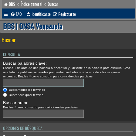
BBS
Índice general
Buscar
FAQ
Identificarse
Registrarse
BBS | ONSA Venezuela
Buscar
CONSULTA
Buscar palabras clave:
Escriba
+
delante de una palabra a encontrar y
-
delante de la palabra para excluirla. Crea
una lista de palabras separadas por
|
entre corchetes si solo una de ellas se quiere
encontrar. Emplee
*
como comodín para coincidencias parciales.
Buscar todos los términos
Buscar cualquier término
Buscar autor:
Emplee * como comodín para coincidencias parciales.
OPCIONES DE BÚSQUEDA