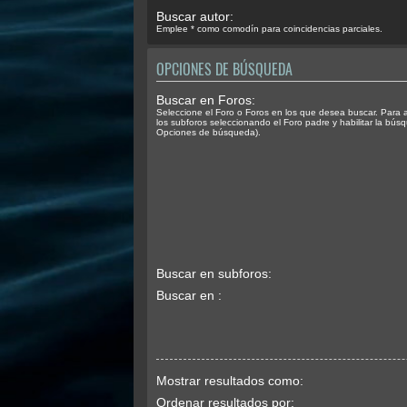
Buscar autor:
Emplee * como comodín para coincidencias parciales.
OPCIONES DE BÚSQUEDA
Buscar en Foros:
Seleccione el Foro o Foros en los que desea buscar. Para 
los subforos seleccionando el Foro padre y habilitar la bús
Opciones de búsqueda).
Buscar en subforos:
Buscar en :
Mostrar resultados como:
Ordenar resultados por: