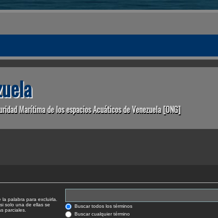
uela
uridad Marítima de los espacios Acuáticos de Venezuela [ONG]
la palabra para excluirla.
si solo una de ellas se
Buscar todos los términos
 parciales.
Buscar cualquier término