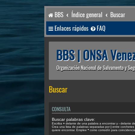
BBS
Índice general
Buscar
Enlaces rápidos
FAQ
BBS | ONSA Venez
Organización Nacional de Salvamento y Seg
Buscar
CONSULTA
Buscar palabras clave:
Escriba
+
delante de una palabra a encontrar y
-
delante de 
Crea una lista de palabras separadas por
|
entre corchetes 
quiere encontrar. Emplee
*
como comodín para coincidencias