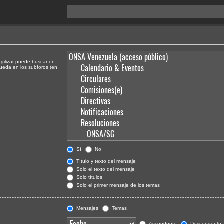
agilizar puede buscar en
queda en los subforos (en
Sí
No
Título y texto del mensaje
Solo el texto del mensaje
Solo títulos
Solo el primer mensaje de los temas
Mensajes
Temas
Ascendente
Descendente