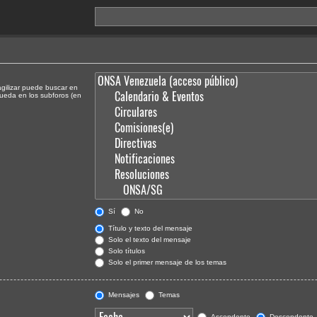
agilizar puede buscar en
queda en los subforos (en
Sí
No
Título y texto del mensaje
Solo el texto del mensaje
Solo títulos
Solo el primer mensaje de los temas
Mensajes
Temas
Ascendente
Descendente