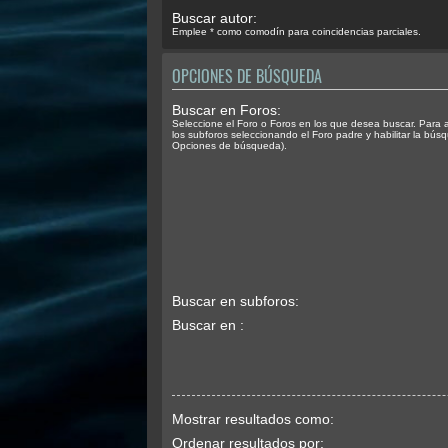
Buscar autor:
Emplee * como comodín para coincidencias parciales.
OPCIONES DE BÚSQUEDA
Buscar en Foros:
Seleccione el Foro o Foros en los que desea buscar. Para 
los subforos seleccionando el Foro padre y habilitar la bús
Opciones de búsqueda).
Buscar en subforos:
Buscar en :
Mostrar resultados como:
Ordenar resultados por: