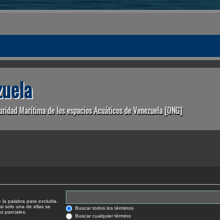
uela
uridad Marítima de los espacios Acuáticos de Venezuela [ONG]
la palabra para excluirla.
si solo una de ellas se
Buscar todos los términos
 parciales.
Buscar cualquier término