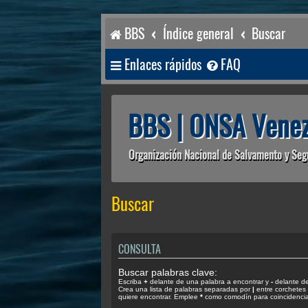
BBS
Índice general
Buscar
Enlaces rápidos
FAQ
BBS | ONSA Venez
Organización Nacional de Salvamento y Seg
Buscar
CONSULTA
Buscar palabras clave:
Escriba
+
delante de una palabra a encontrar y
-
delante de 
Crea una lista de palabras separadas por
|
entre corchetes 
quiere encontrar. Emplee
*
como comodín para coincidencias