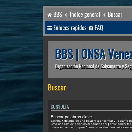
BBS
Índice general
Buscar
Enlaces rápidos
FAQ
BBS | ONSA Venez
Organización Nacional de Salvamento y Seg
Buscar
CONSULTA
Buscar palabras clave:
Escriba
+
delante de una palabra a encontrar y
-
delante de 
Crea una lista de palabras separadas por
|
entre corchetes 
quiere encontrar. Emplee
*
como comodín para coincidencias