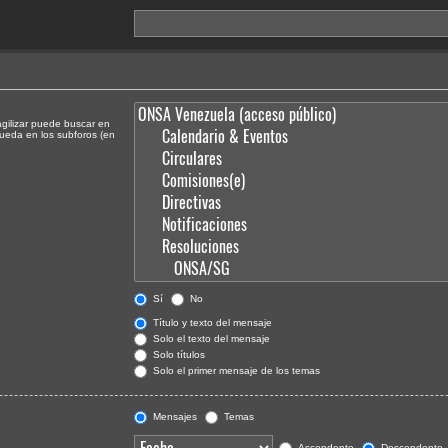
agilizar puede buscar en
queda en los subforos (en
Sí
No
Título y texto del mensaje
Solo el texto del mensaje
Solo títulos
Solo el primer mensaje de los temas
Mensajes
Temas
Ascendente
Descendente