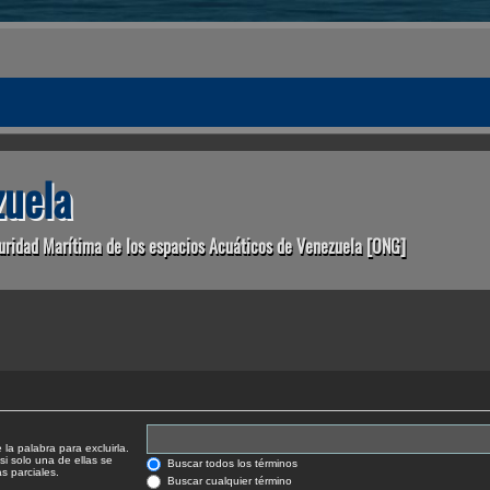
uela
uridad Marítima de los espacios Acuáticos de Venezuela [ONG]
la palabra para excluirla.
si solo una de ellas se
Buscar todos los términos
 parciales.
Buscar cualquier término