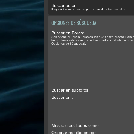
Buscar autor:
Emplee * como comodín para coincidencias parciales.
OPCIONES DE BÚSQUEDA
Buscar en Foros:
Seleccione el Foro o Foros en los que desea buscar. Para 
los subforos seleccionando el Foro padre y habilitar la bús
Opciones de búsqueda).
Buscar en subforos:
Buscar en :
Mostrar resultados como:
Ordenar resultados por: