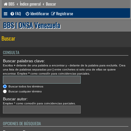
BBS
Índice general
Buscar
FAQ
Identificarse
Registrarse
BBS | ONSA Venezuela
Buscar
CONSULTA
Buscar palabras clave:
Escriba
+
delante de una palabra a encontrar y
-
delante de la palabra para excluirla. Crea
una lista de palabras separadas por
|
entre corchetes si solo una de ellas se quiere
encontrar. Emplee
*
como comodín para coincidencias parciales.
Buscar todos los términos
Buscar cualquier término
Buscar autor:
Emplee * como comodín para coincidencias parciales.
OPCIONES DE BÚSQUEDA