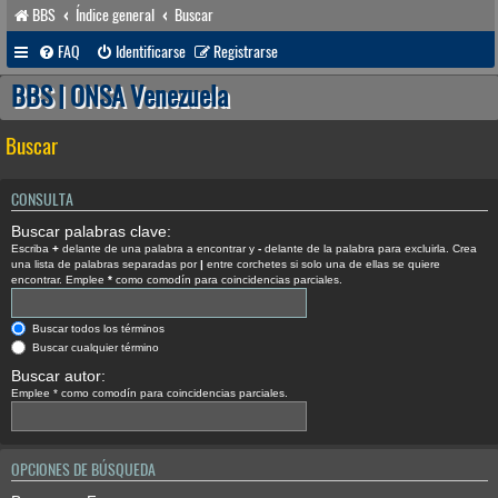
BBS
Índice general
Buscar
FAQ
Identificarse
Registrarse
BBS | ONSA Venezuela
Buscar
CONSULTA
Buscar palabras clave:
Escriba
+
delante de una palabra a encontrar y
-
delante de la palabra para excluirla. Crea
una lista de palabras separadas por
|
entre corchetes si solo una de ellas se quiere
encontrar. Emplee
*
como comodín para coincidencias parciales.
Buscar todos los términos
Buscar cualquier término
Buscar autor:
Emplee * como comodín para coincidencias parciales.
OPCIONES DE BÚSQUEDA