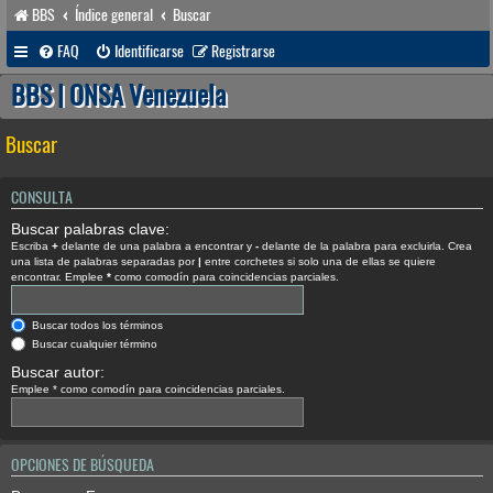
BBS
Índice general
Buscar
FAQ
Identificarse
Registrarse
BBS | ONSA Venezuela
Buscar
CONSULTA
Buscar palabras clave:
Escriba
+
delante de una palabra a encontrar y
-
delante de la palabra para excluirla. Crea
una lista de palabras separadas por
|
entre corchetes si solo una de ellas se quiere
encontrar. Emplee
*
como comodín para coincidencias parciales.
Buscar todos los términos
Buscar cualquier término
Buscar autor:
Emplee * como comodín para coincidencias parciales.
OPCIONES DE BÚSQUEDA